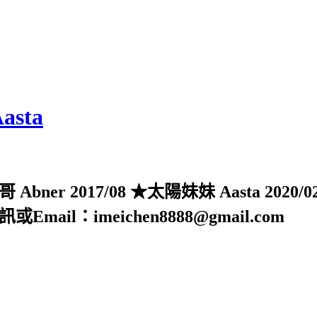
sta
er 2017/08 ★太陽妹妹 Aasta 2
l：imeichen8888@gmail.com