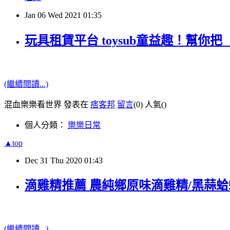
Jan
06
Wed
2021
01:35
玩具租賃平台 toysub童益趣！幫
(繼續閱讀...)
混血樂樂看世界 發表在
痞客邦
留言
(0)
人氣(
)
個人分類：
樂樂日常
▲top
Dec
31
Thu
2020
01:43
滴雞精推薦 農純鄉原味滴雞精/黑蒜蛤
(繼續閱讀...)