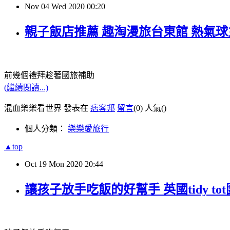
Nov
04
Wed
2020
00:20
親子飯店推薦 趣淘漫旅台東館 熱氣
前幾個禮拜趁著國旅補助
(繼續閱讀...)
混血樂樂看世界 發表在
痞客邦
留言
(0)
人氣(
)
個人分類：
樂樂愛旅行
▲top
Oct
19
Mon
2020
20:44
讓孩子放手吃飯的好幫手 英國tidy t