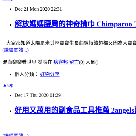
Dec
21
Mon
2020
22:31
解放媽媽腰肩的神奇揹巾 Chimparoo
大家都知道太陽是米其林寶寶
生長曲線持續超標
又因為大寶
(繼續閱讀...)
混血樂樂看世界 發表在
痞客邦
留言
(0)
人氣(
)
個人分類：
好物分享
▲top
Dec
17
Thu
2020
01:29
好用又萬用的副食品工具推薦 2ange
(繼續閱讀...)