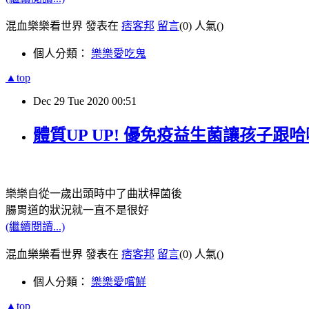
混血樂樂看世界 發表在
痞客邦
留言
(0)
人氣(
)
個人分類：
樂樂愛吃鬼
▲top
Dec
29
Tue
2020
00:51
體質UP UP! 優免疫益生菌讓孩子跟
樂樂自從一歲出頭時中了曲狀桿菌後
腸胃道的狀況就一直不是很好
(繼續閱讀...)
混血樂樂看世界 發表在
痞客邦
留言
(0)
人氣(
)
個人分類：
樂樂愛嚐鮮
▲top