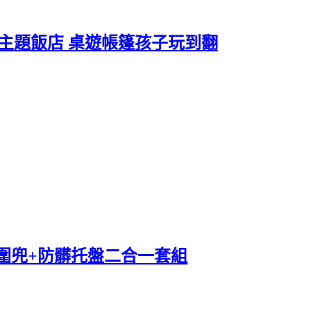
球主題飯店 桌遊帳篷孩子玩到翻
ot圍兜+防髒托盤二合一套組