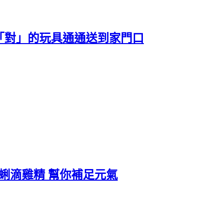
你把「對」的玩具通通送到家門口
蜊滴雞精 幫你補足元氣