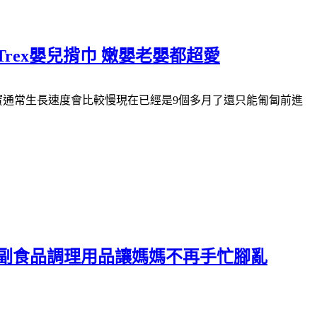
 Trex嬰兒揹巾 嫩嬰老嬰都超愛
寶通常生長速度會比較慢
現在已經是
9
個多月了
還只能匍匐前進
ls副食品調理用品讓媽媽不再手忙腳亂