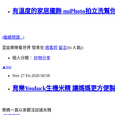
有溫度的家居擺飾 nuPhoto拍立洗幫
(繼續閱讀...)
混血樂樂看世界 發表在
痞客邦
留言
(0)
人氣(
)
個人分類：
好物分享
▲top
Nov
27
Fri
2020
00:58
育樂Youluck生機米精 讓媽媽更方
樂媽一直以來都沒試過米精