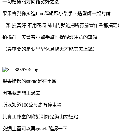
一切拍攝的方向確認好之後
果果會幫你拉進
Line
群組跟小幫手、造型師一起討論
（科技真好
不用花時間出門就能把所有前置作業都搞定）
拍攝前一天會有小幫手幫忙提醒該注意的事項
（最重要的是要早早休息隔天才能美美上鏡）
果果攝影的
studio
是在土城
因為我是開車過去
所以知道
100
公尺處有停車場
其實工作室的附近剛好是海山捷運站
交通上面可以再
google
確認一下