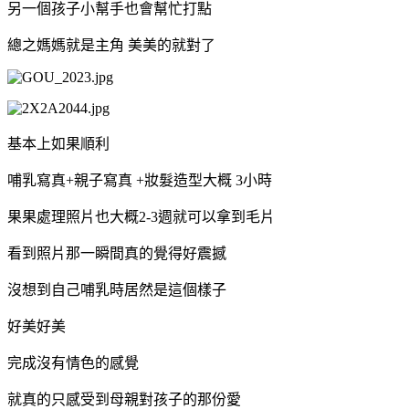
另一個孩子小幫手也會幫忙打點
總之媽媽就是主角
美美的就對了
基本上如果順利
哺乳寫真
+
親子寫真
+
妝髮造型大概
3
小時
果果處理照片也大概
2-3
週就可以拿到毛片
看到照片那一瞬間真的覺得好震撼
沒想到自己哺乳時居然是這個樣子
好美好美
完成沒有情色的感覺
就真的只感受到母親對孩子的那份愛